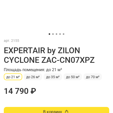
арт.
2155
EXPERTAIR by ZILON
CYCLONE ZAC-CN07XPZ
Площадь помещения: до 21 м²
до 21 м²
до 26 м²
до 35 м²
до 50 м²
до 70 м²
14 790 ₽
В корзину