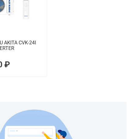
U AKITA CVK-24I
VERTER
0 ₽