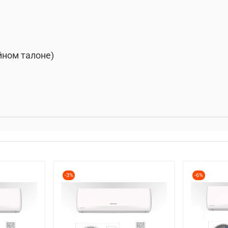
ийном талоне)
-3%
-6%