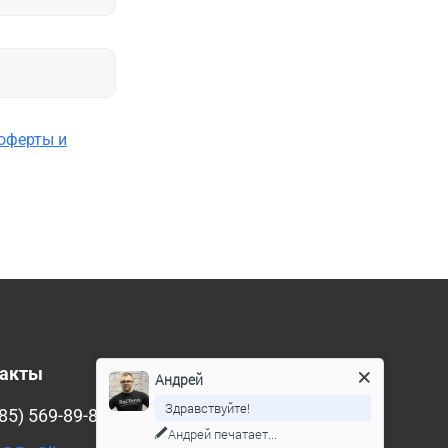
оферты и
такты
Андрей
Здравствуйте!
85) 569-89-88
Андрей
печатает...