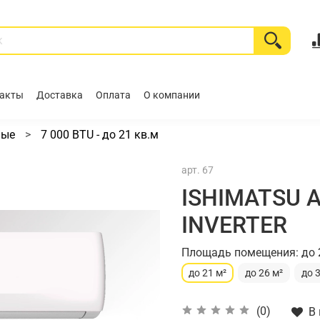
акты
Доставка
Оплата
О компании
ные
7 000 BTU - до 21 кв.м
арт.
67
ISHIMATSU A
INVERTER
Площадь помещения: до 
до 21 м²
до 26 м²
до 
(0)
В