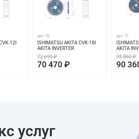
арт.
70
арт.
71
CVK-12I
ISHIMATSU AKITA CVK-18I
ISHIMATS
AKITA INVERTER
AKITA IN
72 690 ₽
95 860 ₽
70 470 ₽
90 36
с услуг