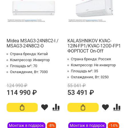
Midea MSAG3-24N8C2-I /
KALASHNIKOV KVAC-
MSAG3-24N8C2-O
12IN-FP1/KVAC-12OD-FP1
ФОРПОСТ On-Off
Страна бренда:
Китай
Страна бренда:
Россия
Компрессор:
Инвертор
Компрессор:
Не инвертор
Площадь м²:
70
Площадь м²:
35
Охлаждение, Вт:
7030
Охлаждение, Вт:
3250
124 990 ₽
55 041 ₽
114 990 ₽
53 491 ₽
Монтаж в подарок
-8%
Монтаж в подарок
-14%