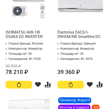
ISHIMATSU AVK-18I
Electrolux EACS/I-
OSAKA DC INVERTER
09HSM/N8 Smartline DC
Страна бренда:
Япония
Страна бренда:
Швеция
Компрессор:
Инвертор
Компрессор:
Инвертор
Площадь м²:
50
Площадь м²:
25
Охлаждение, Вт:
5100
Охлаждение, Вт:
3370
80 858 ₽
78 210 ₽
39 360 ₽
Промокод: Жара10
Монтаж в подарок
-5%