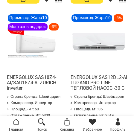
Промокод: Жара10
Промокод: Жара10
-5%
Монтаж в подарок
-3%
ENERGOLUX SAS18Z4-
ENERGOLUX SAS12DL2-AI
AI/SAU18Z4-AI ZURICH
LUGANO PRO LINE
inverter
ТЕПЛОВОЙ НАСОС -30 С
Страна бренда:
Швейцария
Страна бренда:
Швейцария
Компрессор:
Инвертор
Компрессор:
Инвертор
Площадь м²:
50
Площадь м²:
35
Охлаждение, Вт:
5300
Охлаждение, Вт:
3519
95 836 ₽
99 800 ₽
Главная
Поиск
Корзина
Избранное
Профиль
93 400 ₽
94 800 ₽