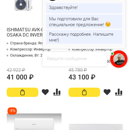
Здравствуйте!
Мы подготовили для Вас
специальное предложение!
ISHIMATSU AVK-07I
ISHIMATSU AVK-09I
Расскажу подробнее. Напишите
OSAKA DC INVERTER
OSAKA DC INVERTER
мне!)
Страна бренда:
Япония
Страна бренда:
Япония
Компрессор:
Инвертор
Компрессор:
Инвертор
Охлаждение, Вт:
2200
Площадь м²:
25
Введите сообщение
Охлаждение, Вт:
2550
42 922 ₽
45 780 ₽
41 000 ₽
43 100 ₽
-3%