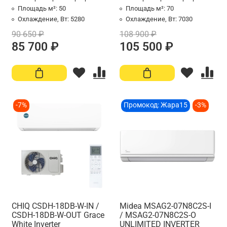
Площадь м²:
50
Площадь м²:
70
Охлаждение, Вт:
5280
Охлаждение, Вт:
7030
90 650 ₽
108 900 ₽
85 700 ₽
105 500 ₽
-7%
Промокод: Жара15
-3%
CHIQ CSDH-18DB-W-IN /
Midea MSAG2-07N8C2S-I
CSDH-18DB-W-OUT Grace
/ MSAG2-07N8C2S-O
White Inverter
UNLIMITED INVERTER