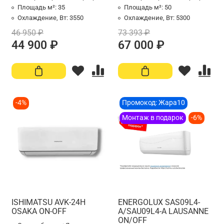
Площадь м²:
35
Площадь м²:
50
Охлаждение, Вт:
3550
Охлаждение, Вт:
5300
46 950 ₽
73 393 ₽
44 900 ₽
67 000 ₽
-4%
Промокод: Жара10
Монтаж в подарок
-6%
ISHIMATSU AVK-24H
ENERGOLUX SAS09L4-
OSAKA ON-OFF
A/SAU09L4-A LAUSANNE
ON/OFF