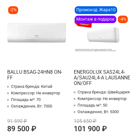
-2%
Промокод: Жара10
Монтаж в подарок
-4%
BALLU BSAG-24HN8 ON-
ENERGOLUX SAS24L4-
FF
A/SAU24L4-A LAUSANNE
ON/OFF
Страна бренда:
Китай
Страна бренда:
Швейцария
Компрессор:
Не инвертор
Компрессор:
Не инвертор
Площадь м²:
70
Площадь м²:
50
Охлаждение, Вт:
7000
Охлаждение, Вт:
5300
91 590 ₽
105 650 ₽
89 500 ₽
101 900 ₽