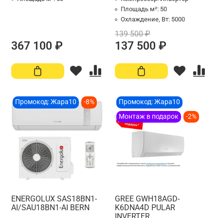
Площадь м²:
50
Охлаждение, Вт:
5000
139 500 ₽
367 100 ₽
137 500 ₽
Промокод: Жара10
-8%
Промокод: Жара10
Монтаж в подарок
-2%
ENERGOLUX SAS18BN1-
GREE GWH18AGD-
AI/SAU18BN1-AI BERN
K6DNA4D PULAR
INVERTER