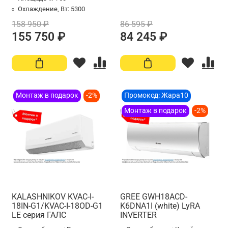
Охлаждение, Вт:
5300
158 950 ₽
86 595 ₽
155 750 ₽
84 245 ₽
Монтаж в подарок
-2%
Промокод: Жара10
Монтаж в подарок
-2%
KALASHNIKOV KVAC-I-
GREE GWH18ACD-
18IN-G1/KVAC-I-18OD-G1
K6DNA1I (white) LyRA
LE серия ГАЛС
INVERTER