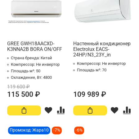
GREE GWH18AACXD-
Настенный кондиционер
K3NNA2B BORA ON/OFF
Electrolux EACS-
24HP/N3_23Y_in
Страна бренда:
Китай
Компрессор:
Не инвертор
Компрессор:
Не инвертор
Площадь м²:
70
Площадь м²:
50
Охлаждение, Вт:
4800
119 600 ₽
115 500 ₽
109 989 ₽
Промокод: Жара10
-7%
-6%