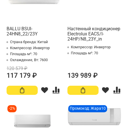
BALLU BSUI-
Настенный кондиционер
24HN8_22/23Y
Electrolux EACS/I-
24HP/N8_23Y_in
Страна бренда:
Китай
Компрессор:
Инвертор
Компрессор:
Инвертор
Площадь м²:
70
Площадь м²:
70
Охлаждение, Вт:
7600
120 579 ₽
117 179 ₽
139 989 ₽
-2%
Промокод: Жара10