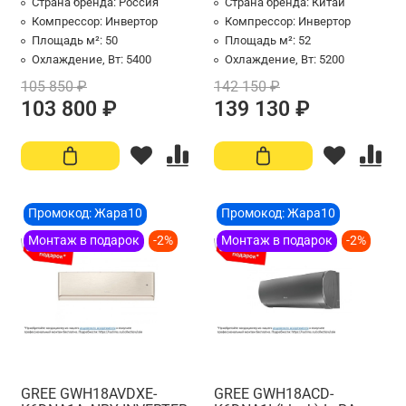
Страна бренда:
Россия
Страна бренда:
Китай
Компрессор:
Инвертор
Компрессор:
Инвертор
Площадь м²:
50
Площадь м²:
52
Охлаждение, Вт:
5400
Охлаждение, Вт:
5200
105 850 ₽
142 150 ₽
103 800 ₽
139 130 ₽
Промокод: Жара10
Промокод: Жара10
Монтаж в подарок
-2%
Монтаж в подарок
-2%
GREE GWH18AVDXE-
GREE GWH18ACD-