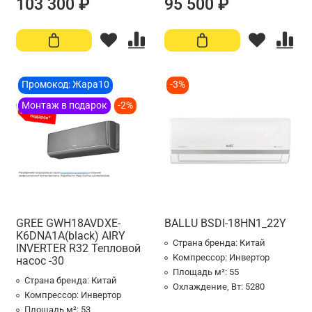
103 300 ₽
95 500 ₽
Промокод: Жара10
-3%
Монтаж в подарок
-2%
GREE GWH18AVDXE-
BALLU BSDI-18HN1_22Y
K6DNA1A(black) AIRY
Страна бренда:
Китай
INVERTER R32 Тепловой
Компрессор:
Инвертор
насос -30
Площадь м²:
55
Страна бренда:
Китай
Охлаждение, Вт:
5280
Компрессор:
Инвертор
Площадь м²:
53