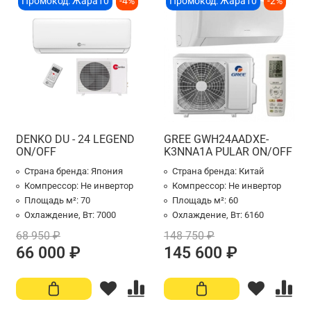
Промокод: Жара10
-4%
Промокод: Жара10
-2%
DENKO DU - 24 LEGEND
GREE GWH24AADXE-
ON/OFF
K3NNA1A PULAR ON/OFF
Страна бренда:
Япония
Страна бренда:
Китай
Компрессор:
Не инвертор
Компрессор:
Не инвертор
Площадь м²:
70
Площадь м²:
60
Охлаждение, Вт:
7000
Охлаждение, Вт:
6160
68 950 ₽
148 750 ₽
66 000 ₽
145 600 ₽