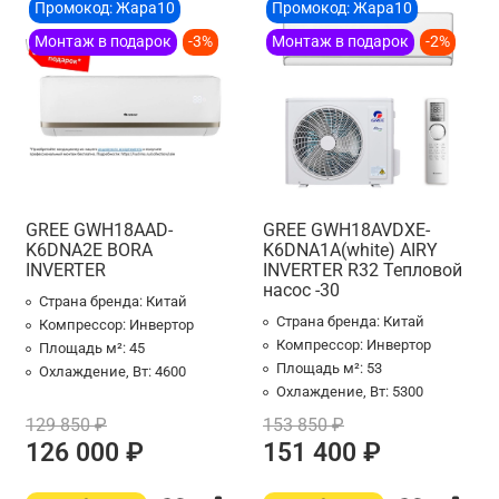
Промокод: Жара10
Промокод: Жара10
Монтаж в подарок
-3%
Монтаж в подарок
-2%
GREE GWH18AAD-
GREE GWH18AVDXE-
K6DNA2E BORA
K6DNA1A(white) AIRY
INVERTER
INVERTER R32 Тепловой
насос -30
Страна бренда:
Китай
Страна бренда:
Китай
Компрессор:
Инвертор
Компрессор:
Инвертор
Площадь м²:
45
Площадь м²:
53
Охлаждение, Вт:
4600
Охлаждение, Вт:
5300
129 850 ₽
153 850 ₽
126 000 ₽
151 400 ₽