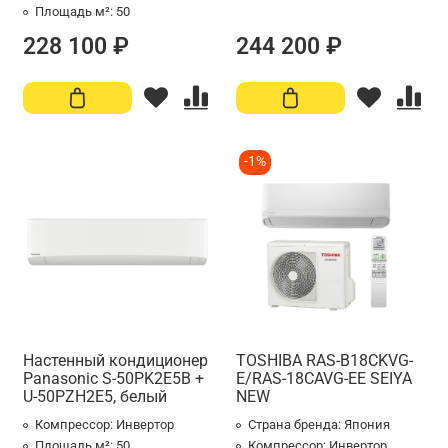
Площадь м²:
50
228 100 ₽
244 200 ₽
-1%
Настенный кондиционер
TOSHIBA RAS-B18СKVG-
Panasonic S-50PK2E5B +
E/RAS-18СAVG-EE SEIYA
U-50PZH2E5, белый
NEW
Компрессор:
Инвертор
Страна бренда:
Япония
Площадь м²:
50
Компрессор:
Инвертор