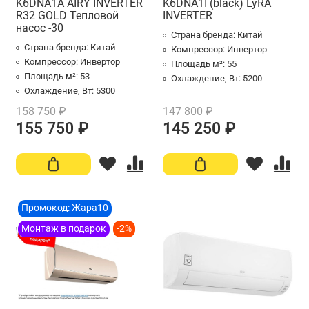
K6DNA1A AIRY INVERTER
K6DNA1I (black) LyRA
R32 GOLD Тепловой
INVERTER
насос -30
Страна бренда:
Китай
Страна бренда:
Китай
Компрессор:
Инвертор
Компрессор:
Инвертор
Площадь м²:
55
Площадь м²:
53
Охлаждение, Вт:
5200
Охлаждение, Вт:
5300
158 750 ₽
147 800 ₽
155 750 ₽
145 250 ₽
Промокод: Жара10
Монтаж в подарок
-2%