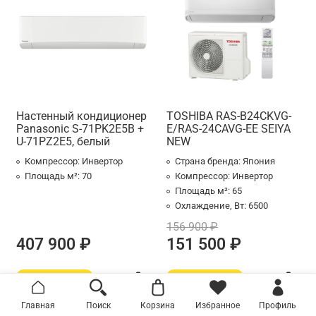
Настенный кондиционер
TOSHIBA RAS-B24СKVG-
Panasonic S-71PK2E5B +
E/RAS-24СAVG-EE SEIYA
U-71PZ2E5, белый
NEW
Компрессор:
Инвертор
Страна бренда:
Япония
Площадь м²:
70
Компрессор:
Инвертор
Площадь м²:
65
Охлаждение, Вт:
6500
156 900 ₽
407 900 ₽
151 500 ₽
Главная
Поиск
Корзина
Избранное
Профиль