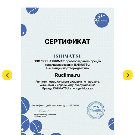
на 2, 4 или 6 месяцев. Забирайте товар сразу, а
каталоге
или обратиться к нам, и мы с радостью
платите потом в комфортном для вас режиме.
соберем идеальный комплект для вашего дома!
✅ При использовании сервиса “Плати частями”
рекомендуем применить промокод Split5 – он
позволит вам приобрести товар в рассрочку на
два месяца без дополнительных переплат!