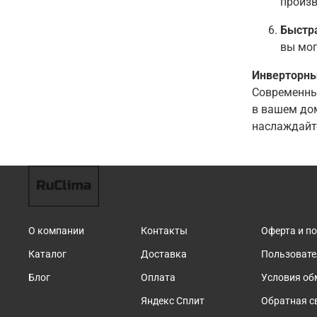
произв
Быстра
вы мог
Инверторны
Современны
в вашем дом
наслаждайт
О компании
Контакты
Оферта и п
Каталог
Доставка
Пользовате
Блог
Оплата
Условия об
Яндекс Сплит
Обратная с