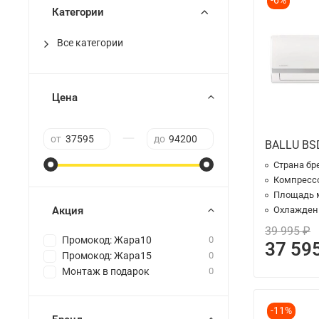
-6%
Категории
Все категории
Цена
—
от
до
BALLU BS
Страна бр
Компресс
Площадь 
Акция
Охлаждени
39 995 ₽
Промокод: Жара10
0
37 59
Промокод: Жара15
0
Монтаж в подарок
0
-11%