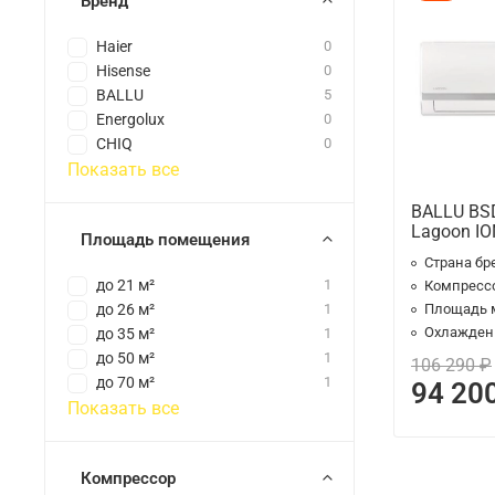
Бренд
Haier
0
Hisense
0
BALLU
5
Energolux
0
CHIQ
0
Показать все
BALLU BS
Lagoon ION
Площадь помещения
Страна бр
до 21 м²
1
Компресс
до 26 м²
1
Площадь 
Охлаждени
до 35 м²
1
до 50 м²
1
106 290 ₽
до 70 м²
1
94 20
Показать все
Компрессор