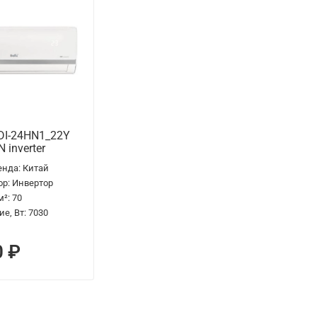
DI-24HN1_22Y
 inverter
енда:
Китай
ор:
Инвертор
м²:
70
е, Вт:
7030
0 ₽