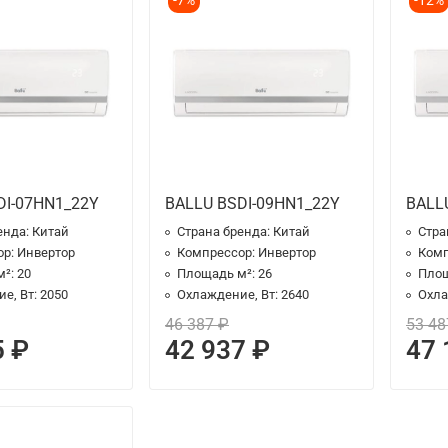
-7%
-12%
DI-07HN1_22Y
BALLU BSDI-09HN1_22Y
BALL
енда:
Китай
Страна бренда:
Китай
Стра
ор:
Инвертор
Компрессор:
Инвертор
Комп
м²:
20
Площадь м²:
26
Площ
е, Вт:
2050
Охлаждение, Вт:
2640
Охла
46 387 ₽
53 48
5 ₽
42 937 ₽
47 