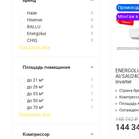
Бренд
Промокод
Haier
0
Монтаж в
Hisense
0
BALLU
0
Energolux
5
CHIQ
0
Показать все
Площадь помещения
ENERGOLU
AI/SAU24C
до 21 м²
1
inverter
до 26 м²
1
Страна бр
до 35 м²
1
Компресс
до 50 м²
1
Площадь 
до 70 м²
1
Охлаждени
Показать все
148 742 ₽
144 3
Компрессор