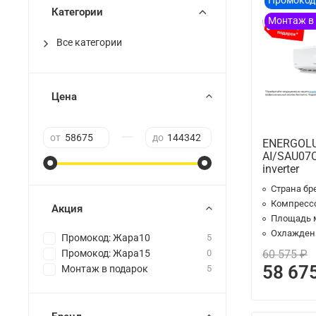
Промокод
Категории
Монтаж в
Все категории
Цена
—
от
до
ENERGOLU
AI/SAU07C
inverter
Страна бр
Компресс
Акция
Площадь 
Охлаждени
Промокод: Жара10
5
Промокод: Жара15
0
60 575 ₽
58 67
Монтаж в подарок
5