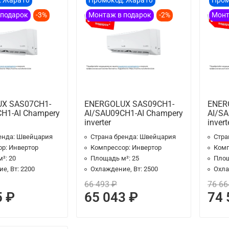
: Жара10
Промокод: Жара10
Пром
 подарок
-3%
Монтаж в подарок
-2%
Монт
X SAS07CH1-
ENERGOLUX SAS09CH1-
ENER
H1-AI Champery
AI/SAU09CH1-AI Champery
AI/SA
inverter
invert
енда:
Швейцария
Страна бренда:
Швейцария
Стра
ор:
Инвертор
Компрессор:
Инвертор
Комп
м²:
20
Площадь м²:
25
Площ
е, Вт:
2200
Охлаждение, Вт:
2500
Охла
66 493 ₽
76 66
5 ₽
65 043 ₽
74 