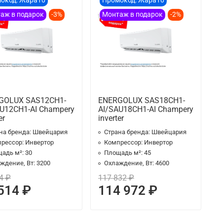
окод: Жара10
Промокод: Жара10
аж в подарок
-3%
Монтаж в подарок
-2%
GOLUX SAS12CH1-
ENERGOLUX SAS18CH1-
U12CH1-AI Champery
AI/SAU18CH1-AI Champery
er
inverter
на бренда:
Швейцария
Страна бренда:
Швейцария
рессор:
Инвертор
Компрессор:
Инвертор
адь м²:
30
Площадь м²:
45
ждение, Вт:
3200
Охлаждение, Вт:
4600
4 ₽
117 832 ₽
514 ₽
114 972 ₽