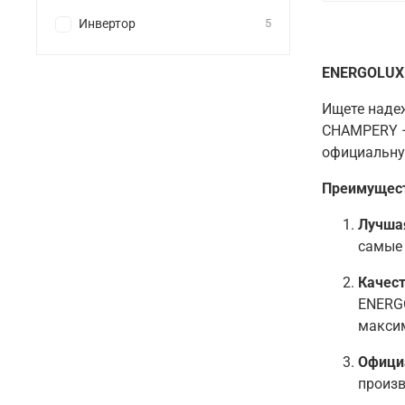
Инвертор
5
ENERGOLUX 
Ищете наде
CHAMPERY – 
официальну
Преимущес
Лучша
самые 
Качест
ENERGO
макси
Офици
произв