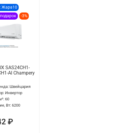
: Жара10
 подарок
-3%
X SAS24CH1-
H1-AI Champery
енда:
Швейцария
ор:
Инвертор
м²:
60
е, Вт:
6200
42 ₽