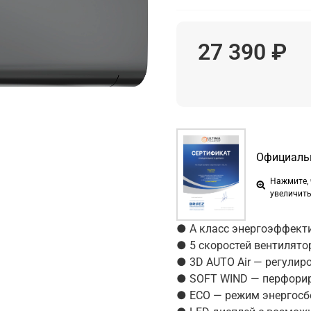
27 390 ₽
Официаль
Нажмите,
увеличит
● А класс энергоэффект
● 5 скоростей вентилято
● 3D AUTO Air — регулир
● SOFT WIND — перфорир
● ЕСО — режим энергосб