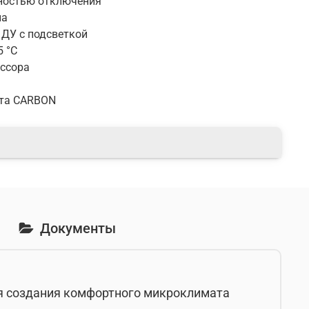
ностью отключения
на
ДУ с подсветкой
5 °С
ссора
ета CARBON
Документы
ля создания комфортного микроклимата