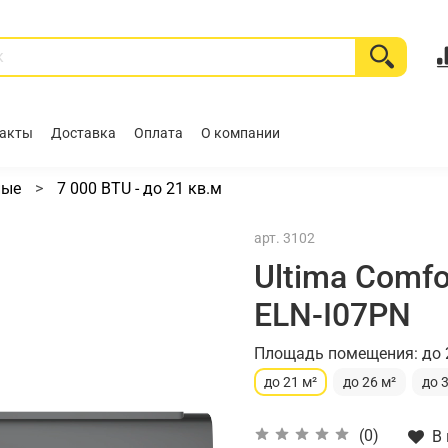
акты
Доставка
Оплата
О компании
ные
7 000 BTU - до 21 кв.м
арт.
3102
Ultima Comfo
ELN-I07PN
Площадь помещения: до 
до 21 м²
до 26 м²
до 
(0)
В