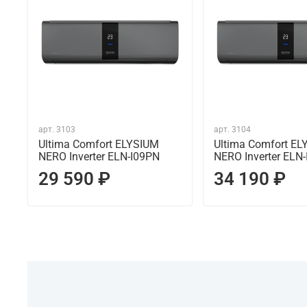
арт.
3103
арт.
3104
Ultima Comfort ELYSIUM
Ultima Comfort EL
NERO Inverter ELN-I09PN
NERO Inverter ELN
29 590 ₽
34 190 ₽