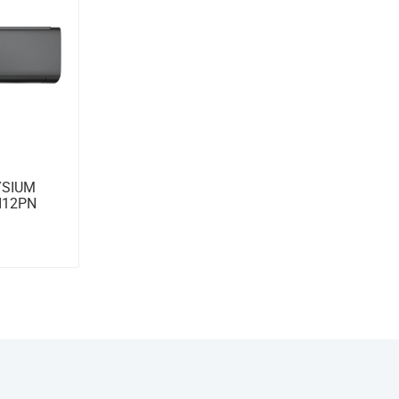
YSIUM
-I12PN