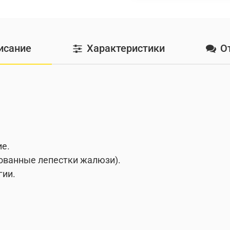
исание
Характеристики
О
е.
рованные лепестки жалюзи).
гии.