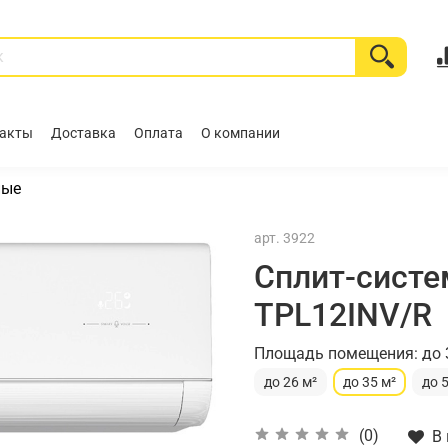
акты
Доставка
Оплата
О компании
ные
арт.
3922
Сплит-систе
TPL12INV/R
Площадь помещения: до 
до 26 м²
до 35 м²
до 
(0)
В