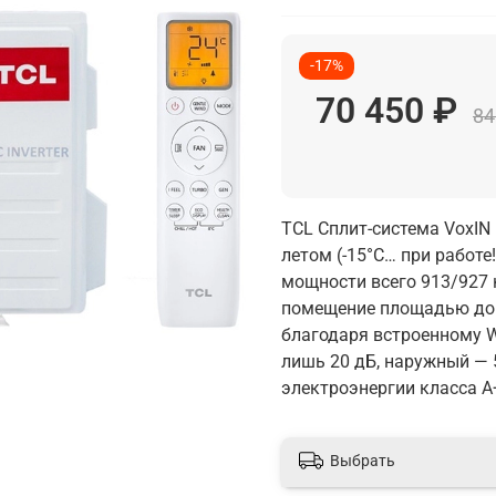
-17%
70 450 ₽
84
ТCL Сплит-система VoxIN
летом (-15°C… при работе
мощности всего 913/927 
помещение площадью до 
благодаря встроенному W
лишь 20 дБ, наружный — 
электроэнергии класса A
Выбрать