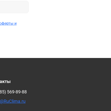
оферты и
такты
85) 569-89-88
@RuClima.ru