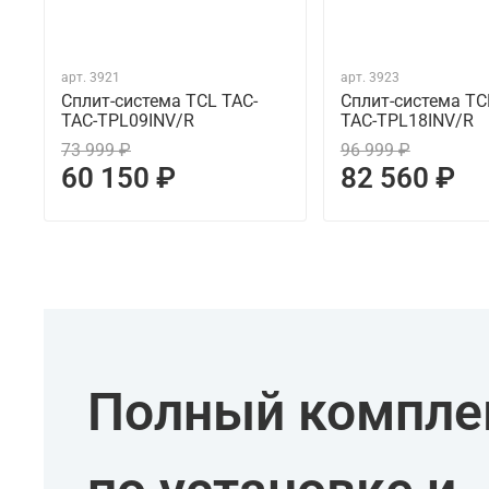
арт.
3921
арт.
3923
Сплит-система TCL TAC-
Сплит-система TC
TAC-TPL09INV/R
TAC-TPL18INV/R
73 999 ₽
96 999 ₽
60 150 ₽
82 560 ₽
Полный комплек