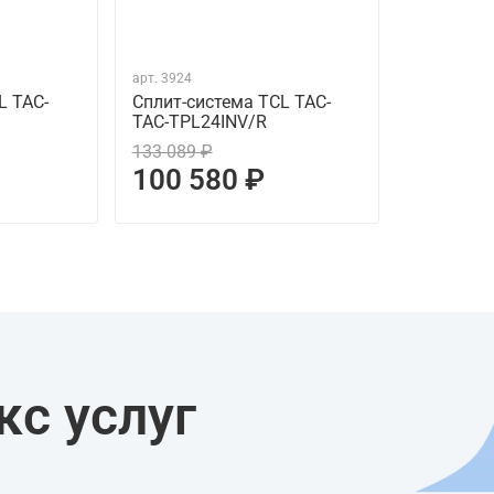
арт.
3924
L TAC-
Сплит-система TCL TAC-
TAC-TPL24INV/R
133 089 ₽
100 580 ₽
с услуг