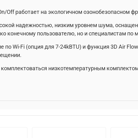
On/Off работает на экологичном озонобезопасном фр
высокой надежностью, низким уровнем шума, оснащ
ько конечному пользователю, но и специалистам по
е по Wi-Fi (опция для 7-24kBTU) и функция 3D Air F
мещении.
ут комплектоваться низкотемпературным комплекто