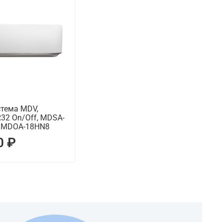
стема MDV,
32 On/Off, MDSA-
/ MDOA-18HN8
0 ₽