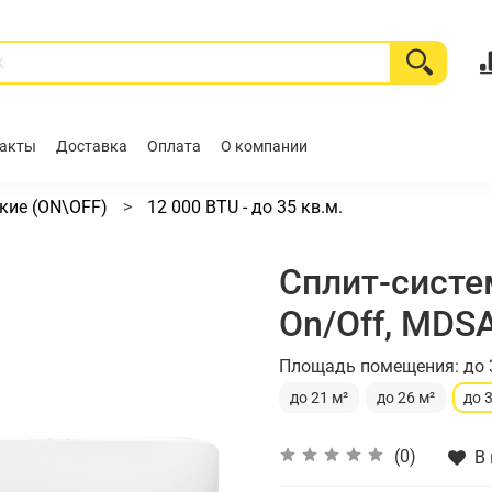
акты
Доставка
Оплата
О компании
кие (ON\OFF)
12 000 BTU - до 35 кв.м.
Сплит-систе
On/Off, MDS
Площадь помещения: до 
до 21 м²
до 26 м²
до 
(0)
В