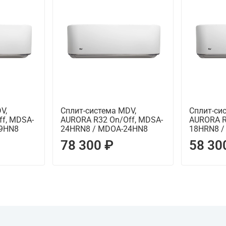
V,
Сплит-система MDV,
Сплит-си
f, MDSA-
AURORA R32 On/Off, MDSA-
AURORA R
09HN8
24HRN8 / MDOA-24HN8
18HRN8 
78 300 ₽
58 30