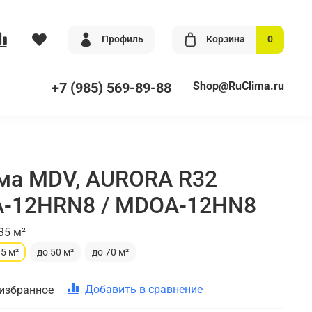
Профиль
Корзина
0
+7 (985) 569-89-88
Shop@RuClima.ru
ма MDV, AURORA R32
A-12HRN8 / MDOA-12HN8
35 м²
35 м²
до 50 м²
до 70 м²
Добавить в сравнение
 избранное