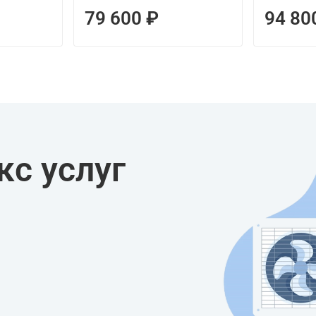
79 600 ₽
94 80
с услуг