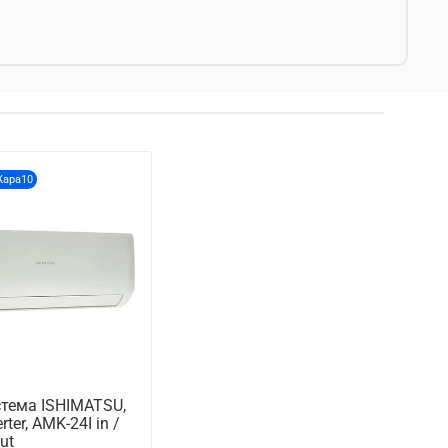
Жара10
стема ISHIMATSU,
rter, AMK-24I in /
ut