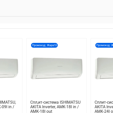
Промокод: Жара10
Промокод: 
HIMATSU,
Спл,ит-система ISHIMATSU
Сплит-си
-09I in /
AKITA Inverter, AMK-18I in /
AKITA Inve
AMK-18I out
AMK-24I o