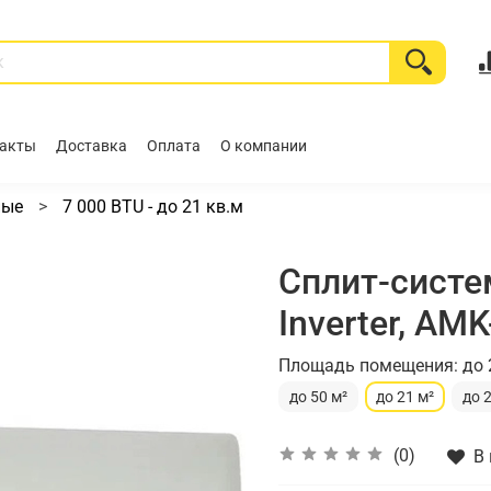
акты
Доставка
Оплата
О компании
ные
7 000 BTU - до 21 кв.м
Сплит-систе
Inverter, AMK
Площадь помещения: до 
до 50 м²
до 21 м²
до 
(0)
В