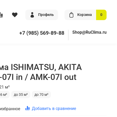
Профиль
Корзина
0
+7 (985) 569-89-88
Shop@RuClima.ru
ма ISHIMATSU, AKITA
-07I in / AMK-07I out
21 м²
26 м²
до 35 м²
до 70 м²
Добавить в сравнение
 избранное