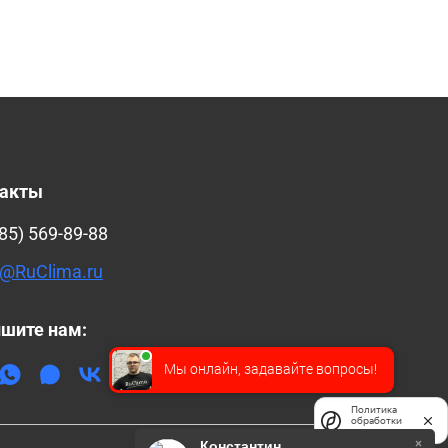
такты
85) 569-89-88
@RuClima.ru
шите нам:
Мы онлайн, задавайте вопросы!
Политика
обработки
данных