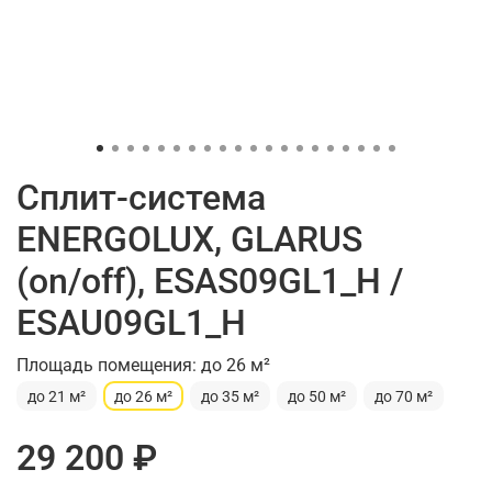
Сплит-система
ENERGOLUX, GLARUS
(on/off), ESAS09GL1_H /
ESAU09GL1_H
Площадь помещения: до 26 м²
до 21 м²
до 26 м²
до 35 м²
до 50 м²
до 70 м²
29 200 ₽