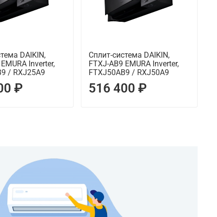
тема DAIKIN,
Сплит-система DAIKIN,
С
EMURA Inverter,
FTXJ-AB9 EMURA Inverter,
F
9 / RXJ25A9
FTXJ50AB9 / RXJ50A9
F
00 ₽
516 400 ₽