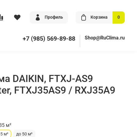
Профиль
Корзина
0
+7 (985) 569-89-88
Shop@RuClima.ru
ма DAIKIN, FTXJ-AS9
ter, FTXJ35AS9 / RXJ35A9
35 м²
35 м²
до 50 м²