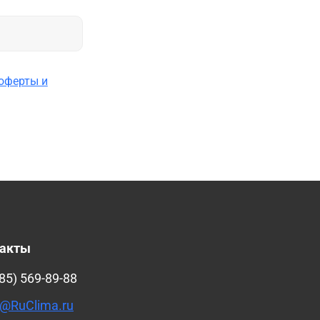
оферты и
такты
85) 569-89-88
@RuClima.ru