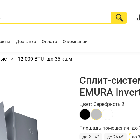
акты
Доставка
Оплата
О компании
ные
12 000 BTU - до 35 кв.м
Сплит-систе
EMURA Inver
Цвет: Серебристый
Площадь помещения: до 
до 21 м²
до 26 м²
до 