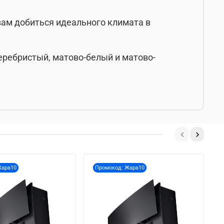
вам добиться идеального климата в
еребристый, матово-белый и матово-
Жара10
Промокод: Жара10