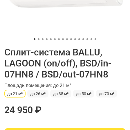
Сплит-система BALLU,
LAGOON (on/off), BSD/in-
07HN8 / BSD/out-07HN8
Площадь помещения: до 21 м²
до 21 м²
до 26 м²
до 35 м²
до 50 м²
до 70 м²
24 950 ₽