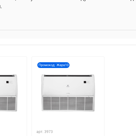
.
Промокод: Жара10
арт.
3973