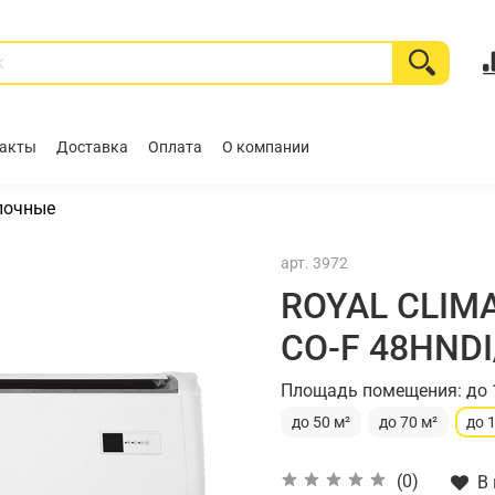
акты
Доставка
Оплата
О компании
лочные
арт.
3972
ROYAL CLIMA
CO-F 48HNDI
Площадь помещения: до 
до 50 м²
до 70 м²
до 
(0)
В