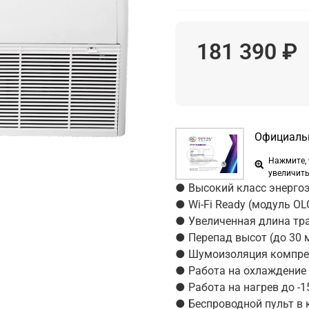
181 390 ₽
Официаль
Нажмите,
увеличит
● Высокий класс энерго
● Wi-Fi Ready (модуль OL
● Увеличенная длина тра
● Перепад высот (до 30 
● Шумоизоляция компре
● Работа на охлаждение 
● Работа на нагрев до -1
● Беспроводной пульт в 