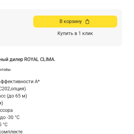
В корзину
Купить в 1 клик
ный дилер ROYAL CLIMA.
 чтобы
ь
эффективности А*
C202,опция)
сс (до 65 м)
м)
ссора
до -30 °С
5 °С
комплекте