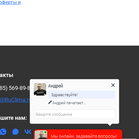
оферты и
такты
Андрей
85) 569-89-88
Здравствуйте!
@RuClima.ru
Андрей
печатает...
шите нам:
Мы онлайн, задавайте вопросы!