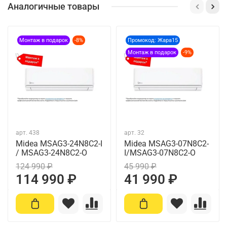
Аналогичные товары
Монтаж в подарок
-8%
Промокод: Жара15
Монтаж в подарок
-9%
арт.
438
арт.
32
Midea MSAG3-24N8C2-I
Midea MSAG3-07N8C2-
/ MSAG3-24N8C2-O
I/MSAG3-07N8C2-O
124 990 ₽
45 990 ₽
114 990 ₽
41 990 ₽