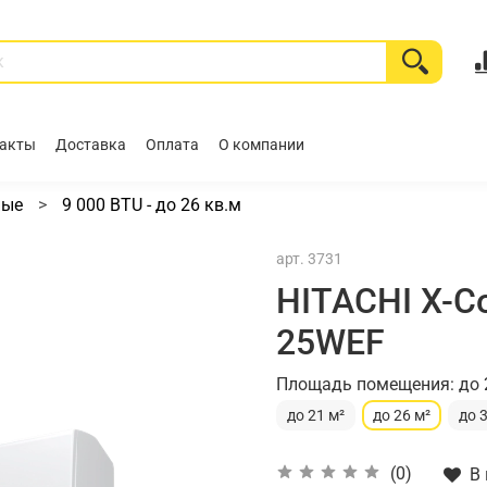
акты
Доставка
Оплата
О компании
ные
9 000 BTU - до 26 кв.м
арт.
3731
HITACHI X-C
25WEF
Площадь помещения: до 
до 21 м²
до 26 м²
до 
(0)
В