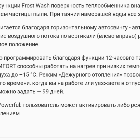
функции Frost Wash поверхность теплообменника вн
в нем частицы пыли. При таянии намерзшей воды все
гается благодаря горизонтальному автосвингу - а
ие воздушного потока по вертикали (влево-вправо) 
мое положение.
о программировать благодаря функции 12-часовго та
FORT способны работать на нагрев при низких темп
духа до –15 °C. Режим «Дежурного отопления» позв
го времени, когда вы на работе или уезжаете в отпу
ожно задать — 99 дней.
owerful: пользователь может активировать либо р
лением.