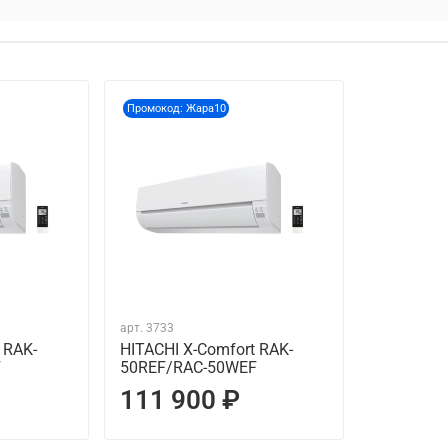
Промокод: Жара10
арт.
3733
 RAK-
HITACHI X-Comfort RAK-
F
50REF/RAC-50WEF
111 900 ₽