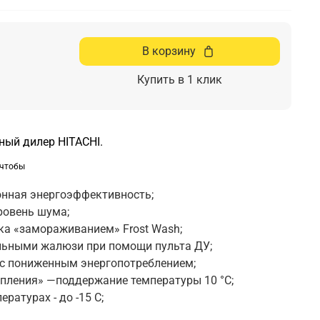
В корзину
Купить в 1 клик
ый дилер HITACHI.
 чтобы
ь
онная энергоэффективность;
ровень шума;
ка «замораживанием» Frost Wash;
льными жалюзи при помощи пульта ДУ;
с пониженным энергопотреблением;
пления» —поддержание температуры 10 °C;
ратурах - до -15 С;