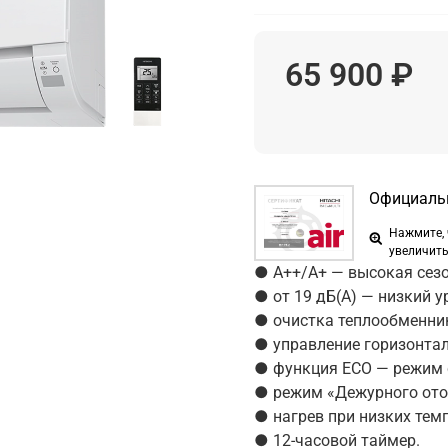
65 900 ₽
Официальн
Нажмите,
увеличит
● A++/A+ — высокая сез
● от 19 дБ(А) — низкий у
● очистка теплообменни
● управление горизонта
● функция ECO — режим 
● режим «Дежурного ото
● нагрев при низких темпе
● 12-часовой таймер.