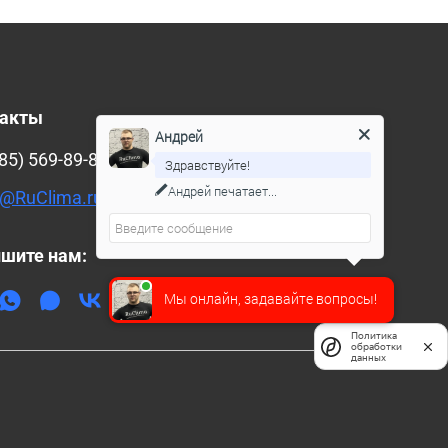
такты
Андрей
85) 569-89-88
Здравствуйте!
Андрей
печатает...
@RuClima.ru
шите нам:
Мы онлайн, задавайте вопросы!
Политика
обработки
данных