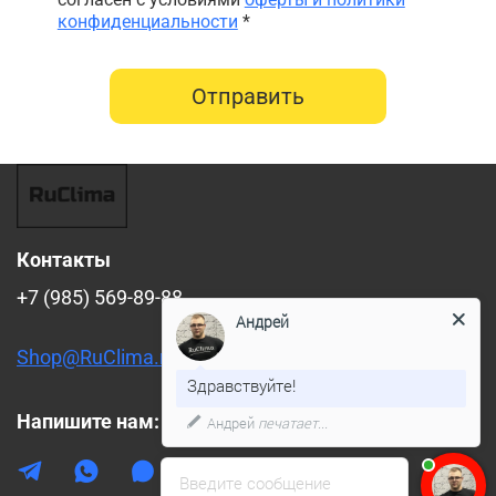
конфиденциальности
*
Отправить
Контакты
+7 (985) 569-89-88
Андрей
Shop@RuClima.ru
Здравствуйте!
Напишите нам:
Андрей
печатает...
Введите сообщение