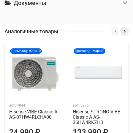
Документы
Аналогичные товары
Промокод: Жара10
Промокод: Жара10
арт.
4044
арт.
3975
Hisense VIBE Classic A
Hisense STRONG VIBE
AS-07HW4RLCHA00
Classic A AS-
36HW4RKZHB
24 990 ₽
133 990 ₽