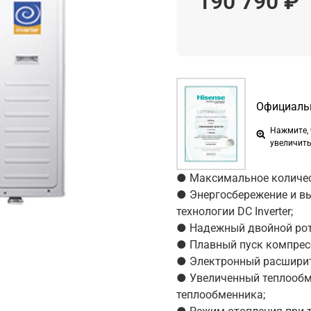
190 790 ₽
Официальн
Нажмите,
увеличит
● Максимальное количес
● Энергосбережение и в
технологии DC Inverter;
● Надежный двойной рота
● Плавный пуск компрес
● Электронный расширит
● Увеличенный теплообме
теплообменника;