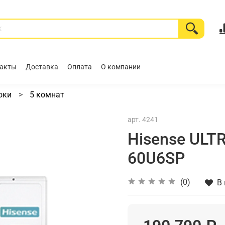
акты
Доставка
Оплата
О компании
оки
5 комнат
арт.
4241
Hisense ULTR
60U6SP
(0)
В