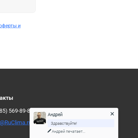
оферты и
такты
85) 569-89-88
Андрей
@RuClima.ru
Здравствуйте!
Андрей
печатает...