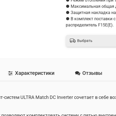
● Режим отопления при т
● Максимальная общая дл
● Защитная накладка на 
● В комплект поставки 
распределитель F15E(E).
Выбрать
Характеристики
Отзывы
-систем ULTRA Match DC Inverter сочетает в себе в
r позволяют комплектовать систему с пятью внутре