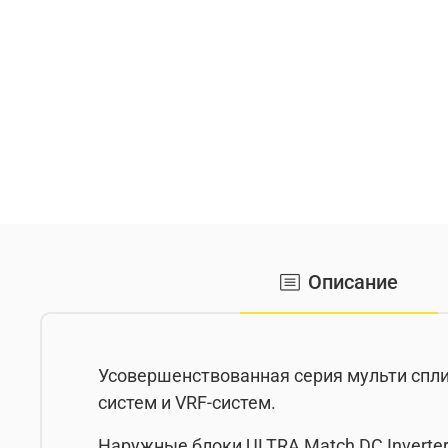
Описание
Усовершенствованная серия мульти сплит
систем и VRF-систем.
Наружные блоки ULTRA Match DC Inverte