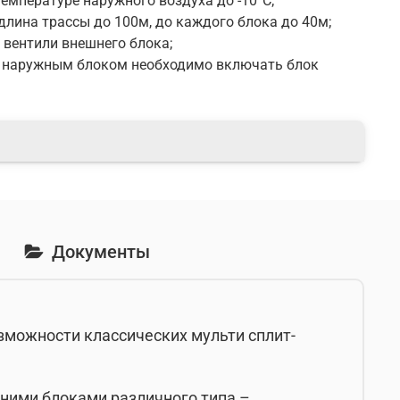
емпературе наружного воздуха до -10°С;
ина трассы до 100м, до каждого блока до 40м;
вентили внешнего блока;
с наружным блоком необходимо включать блок
Документы
озможности классических мульти сплит-
нними блоками различного типа –