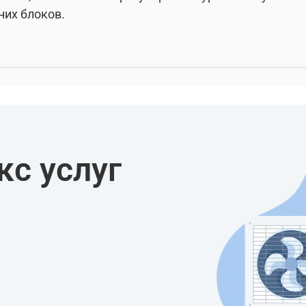
них блоков.
с услуг