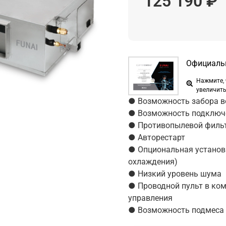
125 190 ₽
Официальн
Нажмите,
увеличит
● Возможность забора во
● Возможность подключе
● Противопылевой фильт
● Авторестарт
● Опциональная установк
охлаждения)
● Низкий уровень шума
● Проводной пульт в ком
управления
● Возможность подмеса 