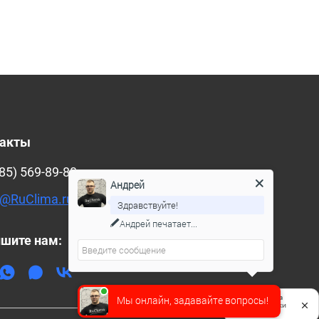
такты
85) 569-89-88
Андрей
@RuClima.ru
Здравствуйте!
Андрей
печатает...
шите нам:
Мы онлайн, задавайте вопросы!
Политика
обработки
данных