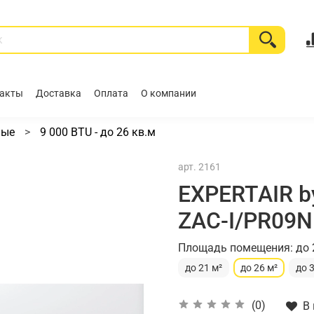
акты
Доставка
Оплата
О компании
ные
9 000 BTU - до 26 кв.м
арт.
2161
EXPERTAIR by
ZAC-I/PR09
Площадь помещения: до 
до 21 м²
до 26 м²
до 
(0)
В