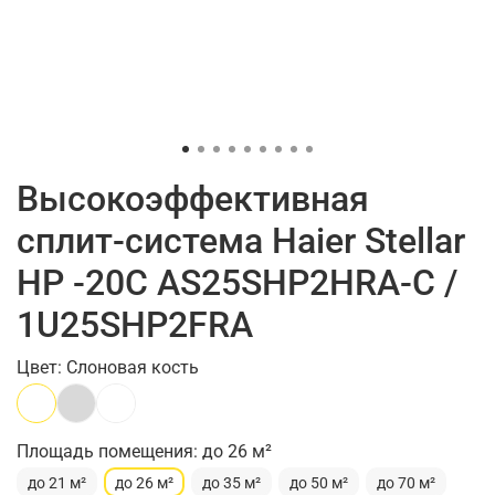
Высокоэффективная
сплит-система Haier Stellar
HP -20С AS25SHP2HRA-C /
1U25SHP2FRA
Цвет: Слоновая кость
Площадь помещения: до 26 м²
до 21 м²
до 26 м²
до 35 м²
до 50 м²
до 70 м²