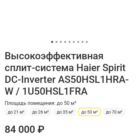
Высокоэффективная
сплит-система Haier Spirit
DC-Inverter AS50HSL1HRA-
W / 1U50HSL1FRA
Площадь помещения: до 50 м²
до 21 м²
до 26 м²
до 35 м²
до 50 м²
до 70 м²
84 000 ₽