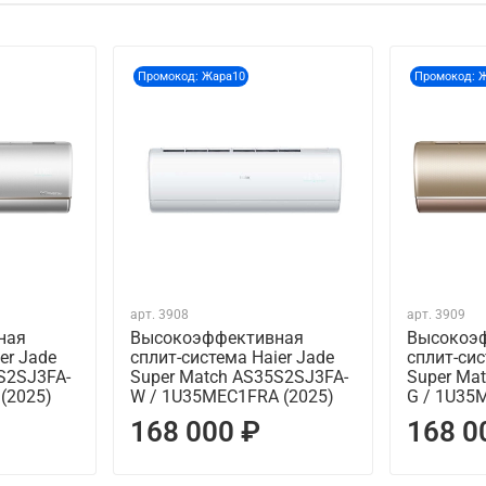
Промокод: Жара10
Промокод: 
арт.
3908
арт.
3909
ная
Высокоэффективная
Высокоэ
er Jade
сплит-система Haier Jade
сплит-сис
S2SJ3FA-
Super Match AS35S2SJ3FA-
Super Ma
(2025)
W / 1U35MEC1FRA (2025)
G / 1U35
168 000 ₽
168 0