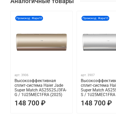
Аналогичные товары
Промокод: Жара10
Промокод: Жара10
арт.
3906
арт.
3907
Высокоэффективная
Высокоэффектив
сплит-система Haier Jade
сплит-система Hai
Super Match AS25S2SJ3FA-
Super Match AS25
G / 1U25MEC1FRA (2025)
S / 1U25MEC1FRA 
148 700 ₽
148 700 ₽