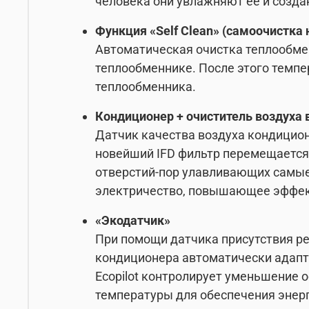
человека они увлажняют ее и созд
Функция «Self Clean» (самоочистка
Автоматическая очистка теплообме
теплообменнике. После этого темпе
теплообменника.
Кондиционер + очиститель воздуха 
Датчик качества воздуха кондицион
новейший IFD фильтр перемещается 
отверстий-пор улавливающих самые 
электричество, повышающее эффек
«Экодатчик»
При помощи датчика присутствия ре
кондиционера автоматически адапти
Ecopilot контролирует уменьшение 
температуры для обеспечения энер