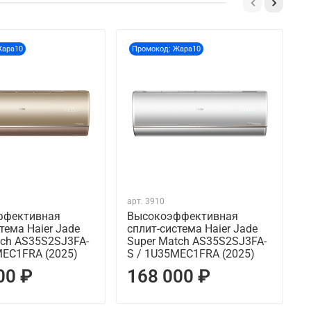
Жара10
Промокод: Жара10
арт.
3910
а
ффективная
Высокоэффективная
тема Haier Jade
сплит-система Haier Jade
с
tch AS35S2SJ3FA-
Super Match AS35S2SJ3FA-
S
MEC1FRA (2025)
S / 1U35MEC1FRA (2025)
W
00 ₽
168 000 ₽