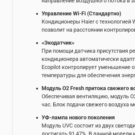
направление воздушного потока в 
Управление Wi-Fi (Стандартно)
Кондиционеры Haier с технологией W
позволит на расстоянии контролиро
«Экодатчик»
При помощи датчика присутствия ре
кондиционера автоматически адапти
Ecopilot контролирует уменьшение 
температуры для обеспечения энер
Модуль O2 Fresh притока свежего в
Обеспечивая вентиляцию, модуль O2
час. Блок подачи свежего воздуха 
УФ-лампа нового поколения
Модуль UVC состоит из двух светод
достигать 91,47%. В данной модели