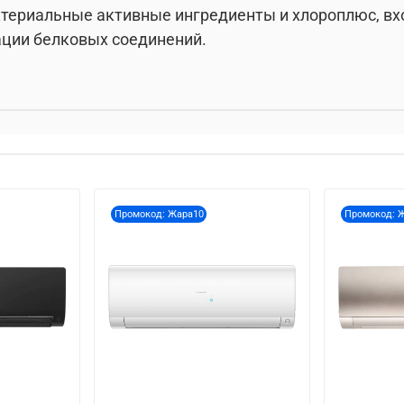
ктериальные активные ингредиенты и хлороплюс, вх
ации белковых соединений.
Промокод: Жара10
Промокод: 