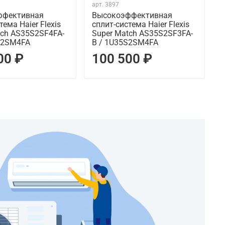
арт.
3897
а
ффективная
Высокоэффективная
тема Haier Flexis
сплит-система Haier Flexis
с
tch AS35S2SF4FA-
Super Match AS35S2SF3FA-
S
S2SM4FA
B / 1U35S2SM4FA
W
00 ₽
100 500 ₽