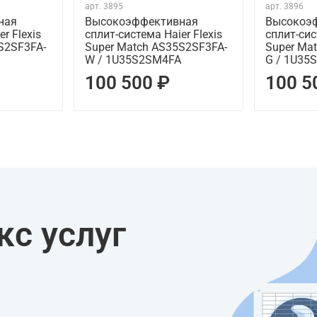
арт.
3895
арт.
3896
ная
Высокоэффективная
Высокоэ
r Flexis
сплит-система Haier Flexis
сплит-сис
S2SF3FA-
Super Match AS35S2SF3FA-
Super Ma
W / 1U35S2SM4FA
G / 1U35
100 500 ₽
100 5
с услуг