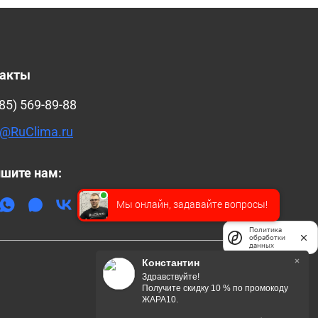
такты
85) 569-89-88
@RuClima.ru
шите нам:
Мы онлайн, задавайте вопросы!
Политика
обработки
данных
×
Константин
Здравствуйте!
Получите скидку 10 % по промокоду
ЖАРА10.