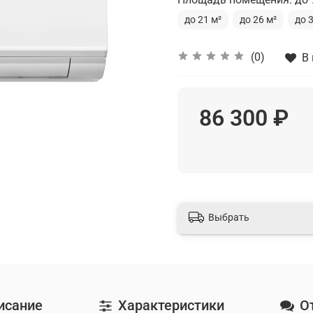
до 21 м²
до 26 м²
до 
(0)
В
86 300 ₽
Выбрать
исание
Характеристики
О