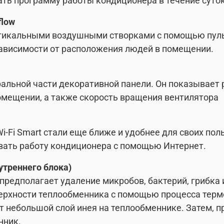
ать программу работы кондиционера в течение суто
flow
тикальными воздушными створками с помощью пуль
зависимости от расположения людей в помещении.
альной части декоративной панели. Он показывает 
омещении, а также скорость вращения вентилятора
i-Fi Smart стали еще ближе и удобнее для своих по
вать работу кондиционера с помощью Интернет.
утреннего блока)
предполагает удаление микробов, бактерий, грибка 
рхности теплообменника с помощью процесса терм
 небольшой слой инея на теплообменнике. Затем, п
нник.