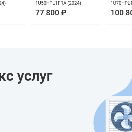
24)
1U50HPL1FRA (2024)
1U70HPL1
77 800 ₽
100 8
с услуг