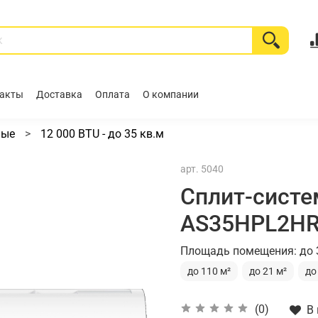
акты
Доставка
Оплата
О компании
ные
12 000 BTU - до 35 кв.м
арт.
5040
Сплит-систем
AS35HPL2HRA
Площадь помещения: до 
до 110 м²
до 21 м²
до
(0)
В