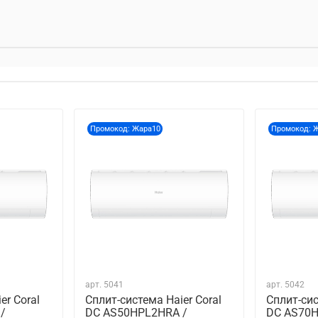
Промокод: Жара10
Промокод: 
арт.
5041
арт.
5042
er Coral
Сплит-система Haier Coral
Сплит-сис
/
DC AS50HPL2HRA /
DC AS70H