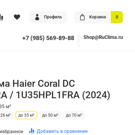
Профиль
Корзина
0
+7 (985) 569-89-88
Shop@RuClima.ru
а Haier Coral DC
 / 1U35HPL1FRA (2024)
35 м²
 26 м²
до 35 м²
до 50 м²
до 70 м²
Добавить в сравнение
 избранное