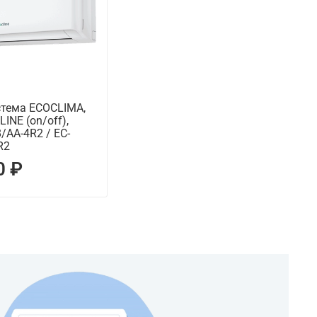
стема ECOCLIMA,
INE (on/off),
/AA-4R2 / EC-
R2
0 ₽