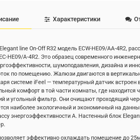
исание
Характеристики
О
 Elegant line On-Off R32 модель ECW-HE09/AA-4R2, р
C-HE09/A-4R2. Это образец современного инженерн
ргоэффективности, шумоподавления, дизайна и иннов
ток по помещению. Жалюзи двигаются в вертикальн
ря системе iFeel — температурный датчик встроен в
ный комфорт в той части комнаты, где находится че
й и угольный фильтр. Они очищают проходящий чере
ется наиболее экологичный и экономичный на данный
лассу энергоэффективности A. Настенный блок Elega
р.
позволяет эффективно охлаждать помещение до 25м