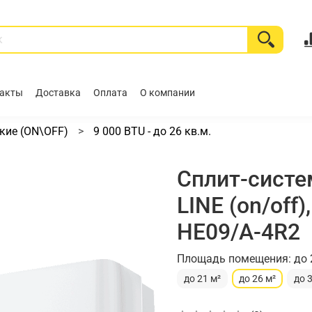
акты
Доставка
Оплата
О компании
кие (ON\OFF)
9 000 BTU - до 26 кв.м.
Сплит-систе
LINE (on/off
HE09/A-4R2
Площадь помещения: до 
до 21 м²
до 26 м²
до 