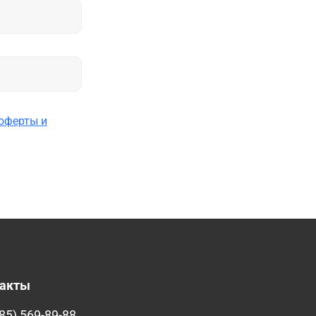
оферты и
такты
85) 569-89-88