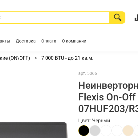
акты
Доставка
Оплата
О компании
кие (ON\OFF)
7 000 BTU - до 21 кв.м.
арт.
5066
Неинверторн
Flexis On-Of
07HUF203/R
Цвет: Черный