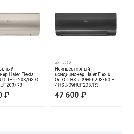
арт.
5069
а
торный
Неинверторный
ер Haier Flexis
кондиционер Haier Flexis
к
SU-09HFF203/R3-G
On-Off HSU-09HFF203/R3-B
O
HUF203/R3
/ HSU-09HUF203/R3
/
0 ₽
47 600 ₽