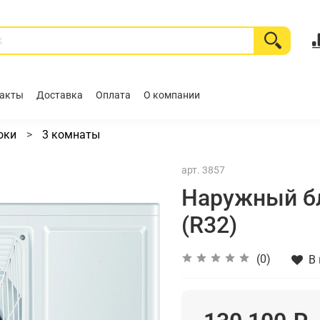
акты
Доставка
Оплата
О компании
оки
3 комнаты
арт.
3857
Наружный бл
(R32)
(0)
В