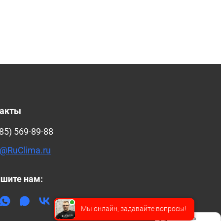
такты
85) 569-89-88
@RuClima.ru
шите нам:
Мы онлайн, задавайте вопросы!
Политика