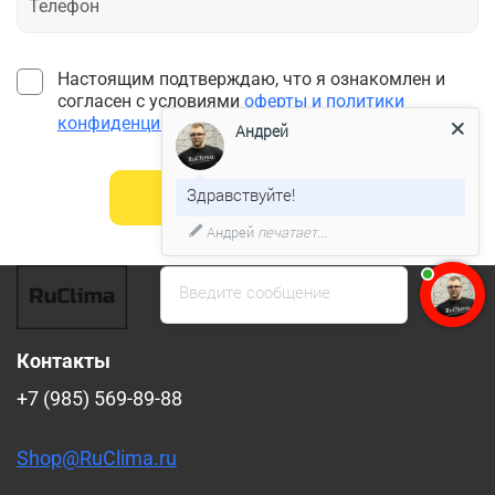
Настоящим подтверждаю, что я ознакомлен и
согласен с условиями
оферты и политики
конфиденциальности
*
Андрей
Здравствуйте!
Отправить
Андрей
печатает...
Введите сообщение
Контакты
+7 (985) 569-89-88
Shop@RuClima.ru