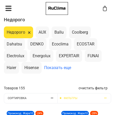
Недорого
Недорого
AUX
Ballu
Coolberg
Dahatsu
DENKO
Ecoclima
ECOSTAR
Electrolux
Energolux
EXPERTAIR
FUNAI
Haier
Hisense
Показать еще
Товаров
155
очистить фильтр
СОРТИРОВКА
ФИЛЬТРЫ
Промокод: Жара10
-24%
Промокод: Жара10
-28%